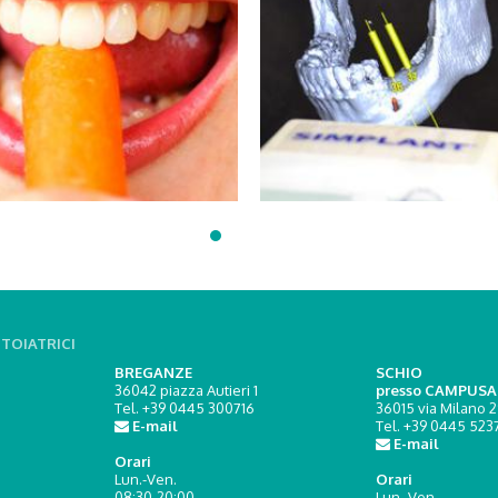
TOIATRICI
BREGANZE
SCHIO
36042 piazza Autieri 1
presso CAMPUS
Tel. +39 0445 300716
36015 via Milano 2
E-mail
Tel. +39 0445 523
E-mail
Orari
Lun.-Ven.
Orari
08:30-20:00
Lun.-Ven.