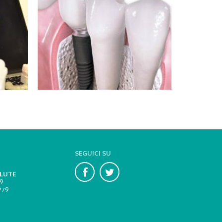
SEGUICI SU
ALUTE
9
779